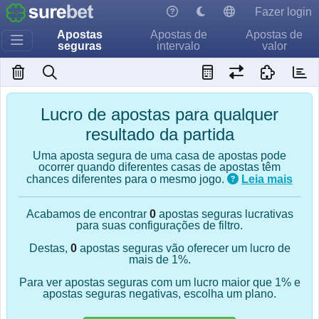
Fazer login
Apostas
Apostas de
Apostas de
seguras
intervalo
valor
Lucro de apostas para qualquer
resultado da partida
Uma aposta segura de uma casa de apostas pode
ocorrer quando diferentes casas de apostas têm
chances diferentes para o mesmo jogo.
Leia mais
Acabamos de encontrar
0
apostas seguras lucrativas
para suas configurações de filtro.
Destas,
0
apostas seguras vão oferecer um lucro de
mais de 1%.
Para ver apostas seguras com um lucro maior que 1% e
apostas seguras negativas, escolha um plano.